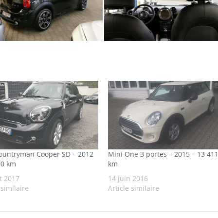
ountryman Cooper SD – 2012
Mini One 3 portes – 2015 – 13 41
00 km
km
t 2017
14 juin 2016
 similaire
Article similaire