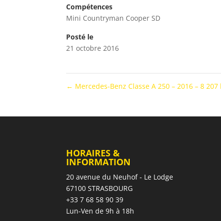
Compétences
Mini Countryman Cooper SD
Posté le
21 octobre 2016
←
Mercedes-Benz Classe A 250 – 2016 – 8 207
HORAIRES &
INFORMATION
20 avenue du Neuhof - Le Lodge
67100 STRASBOURG
+33 7 68 58 90 39
Lun-Ven de 9h à 18h