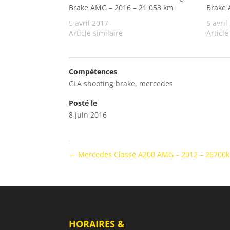
Brake AMG – 2016 – 21 053 km
Brake 
5 avril 2017
6 avril
Article similaire
Article
Compétences
CLA shooting brake
,
mercedes
Posté le
8 juin 2016
←
Mercedes Classe A200 AMG – 2012 – 26700
HORAIRES &