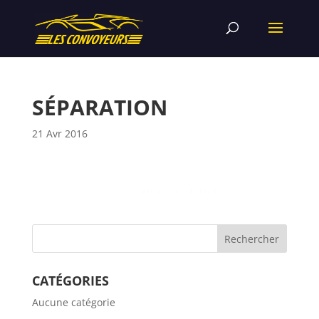
SÉPARATION
21 Avr 2016
CATÉGORIES
Aucune catégorie