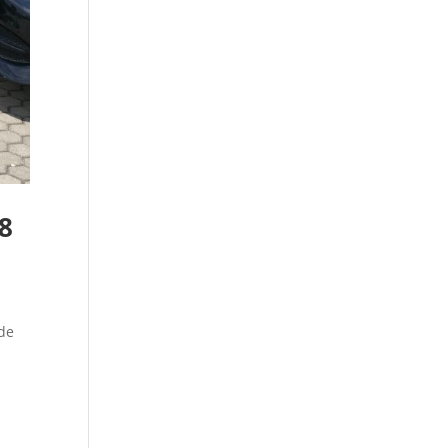
8
 de