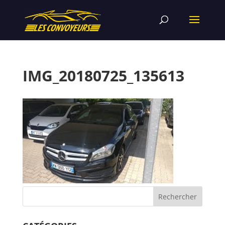
IMG_20180725_135613