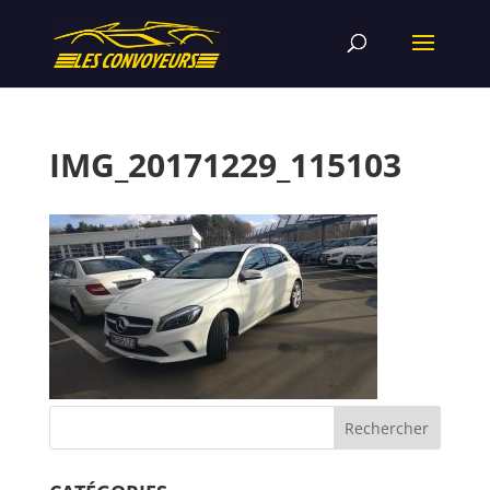
IMG_20171229_115103