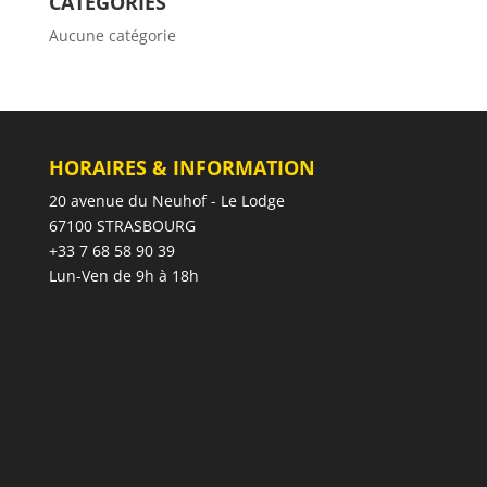
CATÉGORIES
Aucune catégorie
HORAIRES & INFORMATION
20 avenue du Neuhof - Le Lodge
67100 STRASBOURG
+33 7 68 58 90 39
Lun-Ven de 9h à 18h