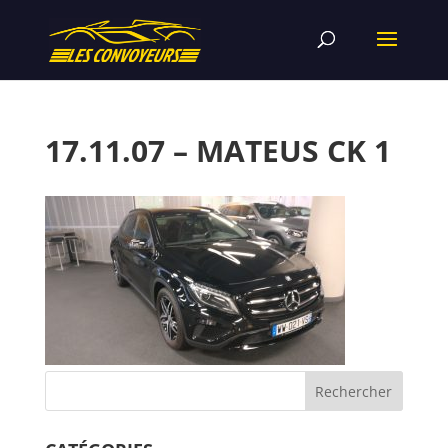
17.11.07 – MATEUS CK 1